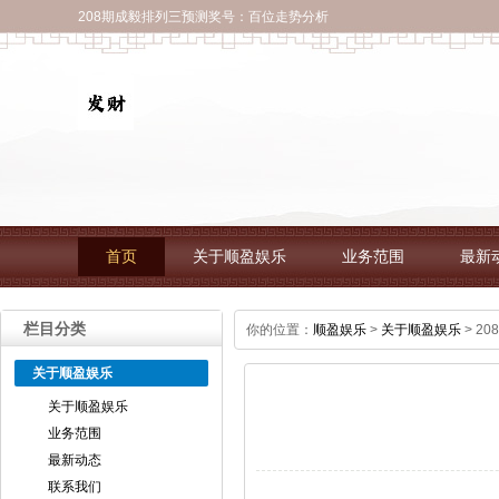
208期成毅排列三预测奖号：百位走势分析
首页
关于顺盈娱乐
业务范围
最新
栏目分类
你的位置：
顺盈娱乐
>
关于顺盈娱乐
> 2
关于顺盈娱乐
关于顺盈娱乐
业务范围
最新动态
联系我们