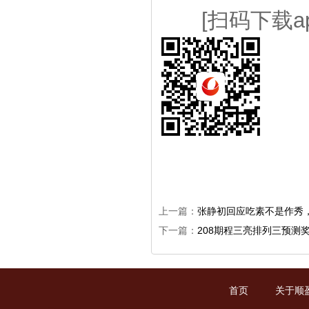
[扫码下载ap
上一篇：
张静初回应吃素不是作秀
下一篇：
208期程三亮排列三预测
首页
关于顺