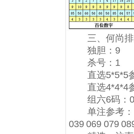
三、何尚排列三
独胆：9
杀号：1
直选5*5*5参考：
直选4*4*4参考：
组六6码：02
单注参考：
039 069 079 08