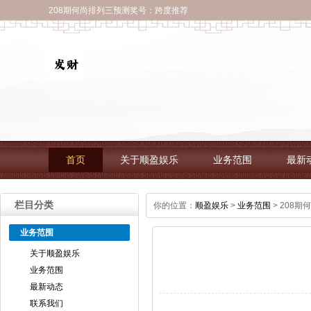
208期何尚排列三预测奖号：跨度推荐
首页
关于顺盈娱乐
业务范围
最新
栏目分类
你的位置：
顺盈娱乐
>
业务范围
> 208
业务范围
关于顺盈娱乐
业务范围
最新动态
联系我们