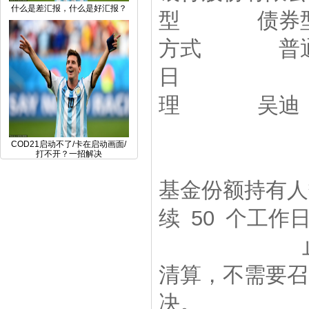
什么是差汇报，什么是好汇报？
型 债券
方式 普
日 开
理 吴迪
证券从业
COD21启动不了/卡在启动画面/
打不开？一招解决
《基金合同
基金份额持
续 50 个工
止基金合同
清算，不需
决。 法律