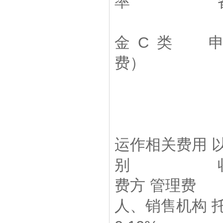
率 备
金 C 类 
费） 
N 
N ≥ 
运作相关费用 
别 收费
费方 管
人、销售